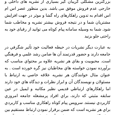
بزرگترین مشکلی گریبان گیر بسیاری از نشریه های داخلی و
خارجی عدم فروش موفق می باشد. بدین منظور عصر اس ام
اس اقدام به تدوین راهکارهای راه گشا و موثر در جهت افزایش
مشتریان شما و در نتیجه فروش بیشتر نشریه و مخاطب شما
شود. شما به وسیله سامانه پیام کوتاه می توانید از رقبای خود به
راحتی جلو بزنید
به عبارت ديگر نشريات در حيطه فعاليت خود تأثير شگرفي در
جامعه دارند و حضور قدرتمند آن ها ضامن رشد علمي و فرهنگي
است. محبوبيت و بقاي هر نشريه علاوه بر محتواي مناسب که
برآورده نمودن خواسته هاي مخاطبان نيز گره خورده است . به
عنوان مثال خوانندگان هر نشريه علاقه خاصي به ارتباط با
مسئولان و نويسندگان آن و ابراز نظرات و ديدگاه هاي خود دارند
اما راهکارهاي ارتباطي قديمي نظير مکاتبه و ايميل در عين
سابقه مثبتي که دارند، براي افراد پرمشغله جامعه امروزي
کاربردي نيستند. سرويس پيام کوتاه راهکاري مناسب و کاربردي
براي هر نشريه است که ضمن برقرار نمودن ارتباط مستقيم بين