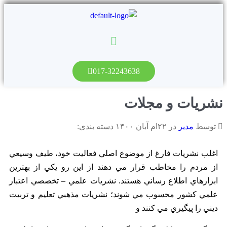
017-32243638
نشریات و مجلات
توسط
مدیر
در ۲۲ام آبان ۱۴۰۰ دسته بندی:
اغلب نشريات فارغ از موضوع اصلي فعاليت خود، طيف وسيعي
از مردم را مخاطب قرار مي دهند از اين رو يکي از بهترين
ابزارهاي اطلاع رساني هستند. نشريات علمي – تخصصي اعتبار
علمي کشور محسوب مي شوند؛ نشريات مذهبي تعليم و تربيت
ديني را پي‎گيري مي کنند و